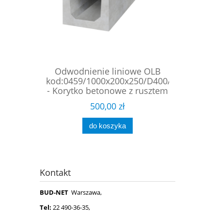
Odwodnienie liniowe OLB
kod:0459/1000x200x250/D400/spadkowe
- Korytko betonowe z rusztem
żeliwnym mocowanym
500,00 zł
śrubowo . (1)
do koszyka
Kontakt
BUD-NET
Warszawa,
Tel:
22 490-36-35,