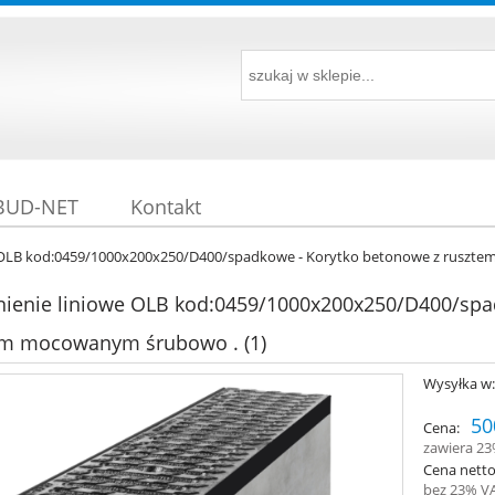
 BUD-NET
Kontakt
OLB kod:0459/1000x200x250/D400/spadkowe - Korytko betonowe z ruszte
enie liniowe OLB kod:0459/1000x200x250/D400/spad
ym mocowanym śrubowo . (1)
Wysyłka w
50
Cena:
zawiera 2
Cena netto
bez 23% V