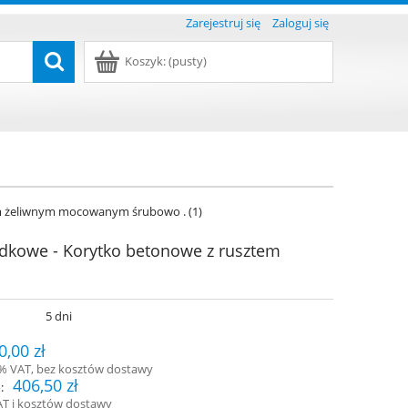
Zarejestruj się
Zaloguj się
Koszyk:
(pusty)
m żeliwnym mocowanym śrubowo . (1)
kowe - Korytko betonowe z rusztem
:
5 dni
0,00 zł
3% VAT, bez kosztów dostawy
406,50 zł
:
AT i kosztów dostawy