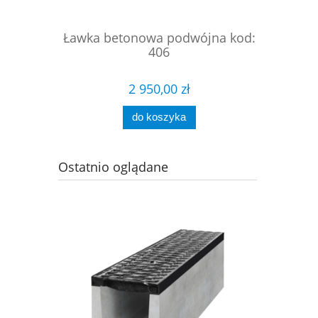
ciokątna
Ławka betonowa podwójna kod:
Ławka
 223
406
2 950,00 zł
do koszyka
Ostatnio oglądane