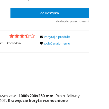
do koszyka
.
dodaj do przechowalni
zapytaj o produkt
ktu:
kod:0459-
poleć znajomemu
wym zew.
1000x200x250 mm
. Ruszt żeliwny
40T.
Krawędzie koryta wzmocnione