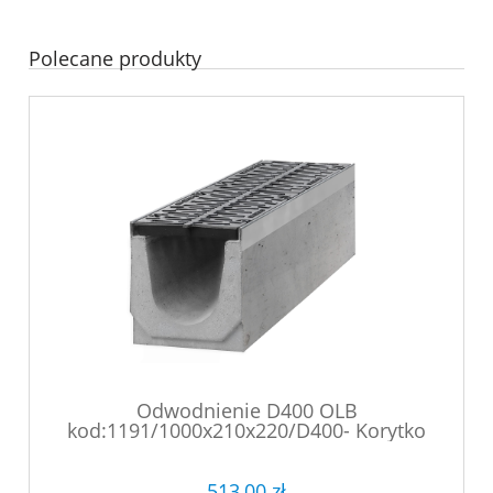
Polecane produkty
Odwodnienie D400 OLB
kod:1191/1000x210x220/D400- Korytko
typ WIBRO betonowe z rusztem
żeliwnym sferoidalnym - mocowanym
śrubowo (1)
513,00 zł