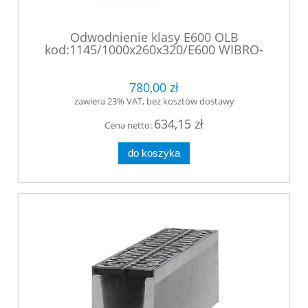
Odwodnienie klasy E600 OLB
kod:1145/1000x260x320/E600 WIBRO-
Korytko betonowe z rusztem żeliwnym
sferoidalnym. (1)
780,00 zł
zawiera 23% VAT, bez kosztów dostawy
634,15 zł
Cena netto:
do koszyka