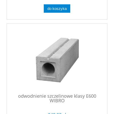
do koszyka
odwodnienie szczelinowe klasy E600
WIBRO
kod:0727/1000x300x300/E600/D400 -
Korytko betonowe. fi 160