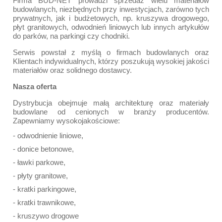
Firma BUD-NET prowadzi sprzedaż wielu materiałów
budowlanych, niezbędnych przy inwestycjach, zarówno tych
prywatnych, jak i budżetowych, np. kruszywa drogowego,
płyt granitowych, odwodnień liniowych lub innych artykułów
do parków, na parkingi czy chodniki.
Serwis powstał z myślą o firmach budowlanych oraz
Klientach indywidualnych, którzy poszukują wysokiej jakości
materiałów oraz solidnego dostawcy.
Nasza oferta
Dystrybucja obejmuje małą architekturę oraz materiały
budowlane od cenionych w branży producentów.
Zapewniamy wysokojakościowe:
- odwodnienie liniowe,
- donice betonowe,
- ławki parkowe,
- płyty granitowe,
- kratki parkingowe,
- kratki trawnikowe,
- kruszywo drogowe