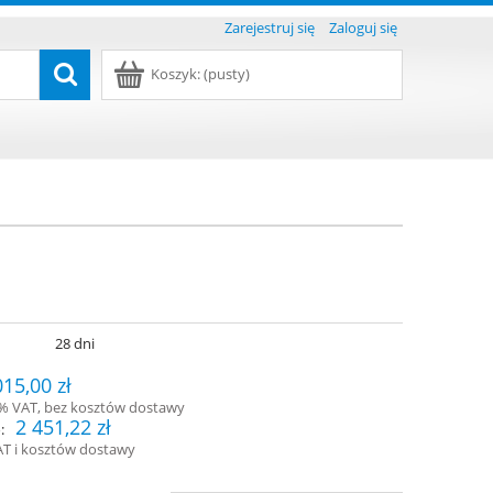
Zarejestruj się
Zaloguj się
Koszyk:
(pusty)
:
28 dni
015,00 zł
3% VAT, bez kosztów dostawy
2 451,22 zł
:
AT i kosztów dostawy