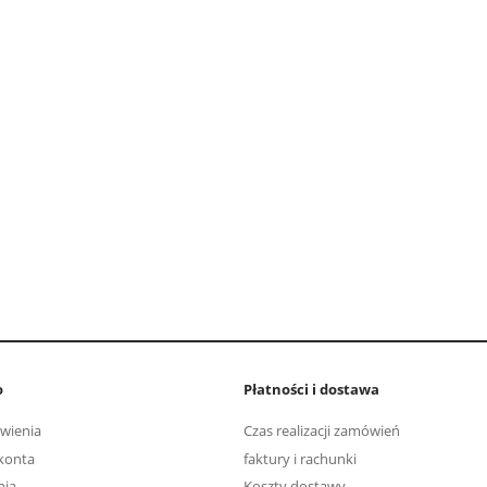
o
Płatności i dostawa
wienia
Czas realizacji zamówień
konta
faktury i rachunki
nia
Koszty dostawy