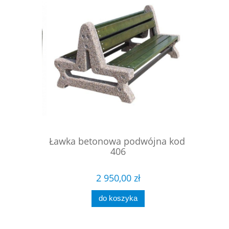
ciokątna
Ławka betonowa podwójna kod:
Ławka
 223
406
2 950,00 zł
do koszyka