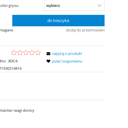
olor grysu:
do koszyka
.
ymagane
dodaj do przechowalni
zapytaj o produkt
ktu:
8DC4-
poleć znajomemu
71030214814
miarów i wagi donicy