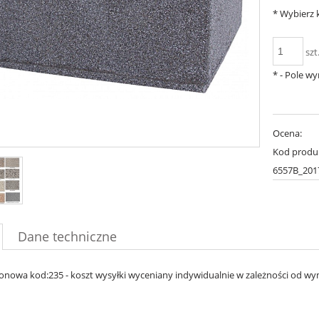
*
Wybierz k
szt
*
- Pole w
Ocena:
Kod produ
6557B_201
Dane techniczne
onowa kod:235 - koszt wysyłki wyceniany indywidualnie w zależności od wy