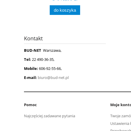
do koszyka
Kontakt
BUD-NET
Warszawa,
Tel:
22 490-36-35,
Mobile:
606-92-55-66,
E-mail:
biuro@bud-net.pl
Pomoc
Moje kont
Najczęściej zadawane pytania
Twoje zamó
Ustawienia 
Przechowal