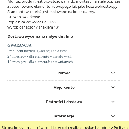
Montaż produkt jest przystosowany do montażu na stałe poprzez
zabetonowane elementu kotwiącego lub jako kosz wolnostojący.
Standardowo stelaż jest malowane na kolor czarny.
Drewno świerkowe.
Popielnica we wkładzie - TAK.
wyrób oznaczony znakiem
"B"
Dostawa wyceniana indywidualnie
GWARANCJA
Producent udziela gwarancji na okres:
24 miesięcy - dla elementów metalowych
12 miesięcy - dla elementów drewnianych
Pomoc
Moje konto
Płatności i dostawa
Informacje
Strona korzysta z plików cookies w celu realizacji usług i zgodnie z Polityką