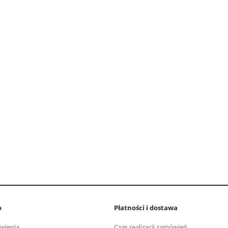
o
Płatności i dostawa
wienia
Czas realizacji zamówień