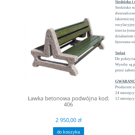
Siedzisko i 
Siedzisko s
dwuwalcowe
lakiernicze
oscylacyjn
trzecia (ost
działaniem
fazowana
od
Stelaż
Do pokrycia
Wyroby są p
przez zabet
GWARANC
Producent u
24 miesięcy
ciokątna
Ławka betonowa podwójna kod:
Ławka
12 miesięcy
 223
406
2 950,00 zł
do koszyka