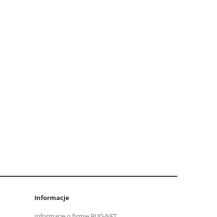
Informacje
Informacje o firmie BUD-NET