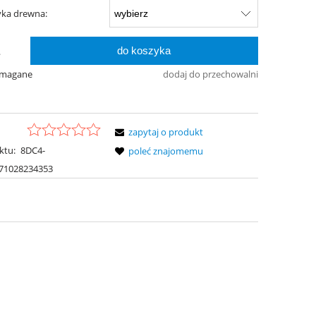
yka drewna:
do koszyka
.
ymagane
dodaj do przechowalni
zapytaj o produkt
ktu:
8DC4-
poleć znajomemu
71028234353