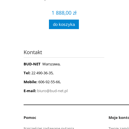
1 888,00 zł
do koszyka
Kontakt
BUD-NET
Warszawa,
Tel:
22 490-36-35,
Mobile:
606-92-55-66,
E-mail:
biuro@bud-net.pl
Pomoc
Moje kont
Najczęściej zadawane pytania
Twoje zamó