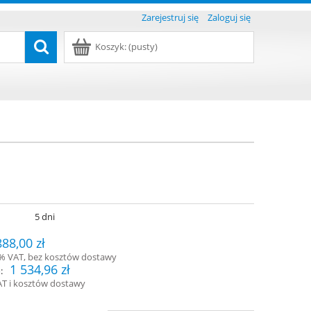
Zarejestruj się
Zaloguj się
Koszyk:
(pusty)
:
5 dni
888,00 zł
3% VAT, bez kosztów dostawy
1 534,96 zł
:
AT i kosztów dostawy