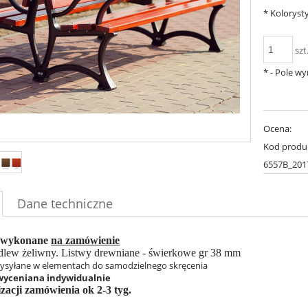
*
Koloryst
szt
*
- Pole w
Ocena:
Kod produ
6557B_201
Dane techniczne
 wykonane
na zamówienie
odlew żeliwny. Listwy drewniane - świerkowe gr 38 mm
ysyłane w elementach do samodzielnego skręcenia
yceniana indywidualnie
izacji zamówienia ok 2-3 tyg.