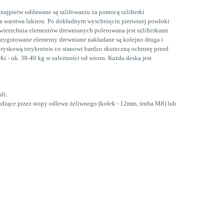
najpierw oddawane są szlifowaniu za pomocą szlifierki
za warstwa lakieru. Po dokładnym wyschnięciu pierwszej powłoki
wierzchnia elementów drewnianych polerowana jest szlifierkami
rzygotowane elementy drewniane nakładane są kolejno druga i
ryskową trzykrotnie co stanowi bardzo skuteczną ochronę przed
 - ok. 38-40 kg w zależności od wzoru. Każda deska jest
li.
odzące przez stopy odlewu żeliwnego
(kołek - 12mm, śruba M8) lub
a
Ławka parkowa ROMA bez
Kosz 
oparcia z betonu
architektonicznego
988,00 zł
774,
do koszyka
do ko