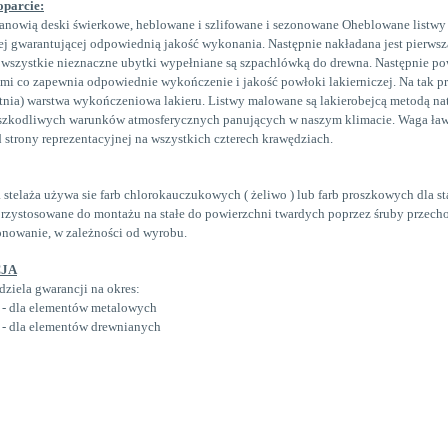
oparcie:
tanowią deski świerkowe, heblowane i szlifowane i sezonowane
Oheblowane listwy 
j gwarantującej odpowiednią jakość wykonania.
Następnie nakładana jest pierws
j wszystkie nieznaczne ubytki
wypełniane są szpachlówką do drewna. Następnie po
ymi co zapewnia
odpowiednie wykończenie i jakość powłoki lakierniczej. Na tak p
atnia)
warstwa wykończeniowa lakieru. Listwy malowane są lakierobejcą metodą nat
szkodliwych warunków atmosferycznych panujących w naszym klimacie. Waga ławki
 strony reprezentacyjnej na wszystkich czterech krawędziach.
 stelaża używa sie farb chlorokauczukowych ( żeliwo ) lub farb proszkowych dla sta
rzystosowane do montażu na stałe do powierzchni twardych poprzez śruby przech
onowanie, w zależności od wyrobu.
JA
dziela gwarancji na okres:
 - dla elementów metalowych
 SPARTAN - stalowa
Ławka SPARTAN BIS stalow
 - dla elementów drewnianych
898,00 zł
962,00 zł
do koszyka
do koszyka