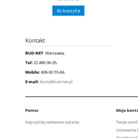
do koszyka
Kontakt
BUD-NET
Warszawa,
Tel:
22 490-36-35,
Mobile:
606-92-55-66,
E-mail:
biuro@bud-net.pl
Pomoc
Moje kont
Najczęściej zadawane pytania
Twoje zamó
Ustawienia 
Przechowal