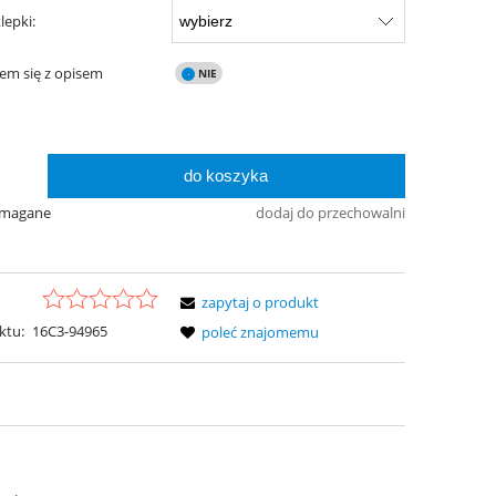
lepki:
em się z opisem
do koszyka
2
ymagane
dodaj do przechowalni
zapytaj o produkt
ktu:
16C3-94965
poleć znajomemu