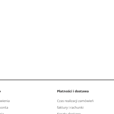
o
Płatności i dostawa
wienia
Czas realizacji zamówień
konta
faktury i rachunki
nia
Koszty dostawy