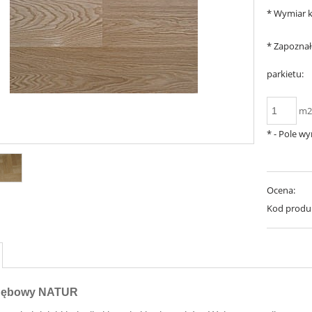
*
Wymiar k
*
Zapoznał
parkietu:
m
*
- Pole w
Ocena:
Kod produ
 dębowy NATUR