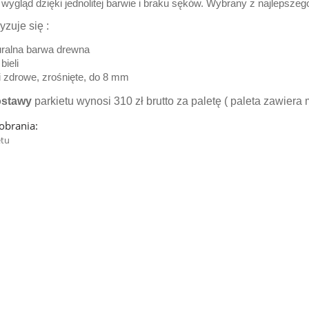
 wygląd dzięki jednolitej barwie i braku sęków. Wybrany z najlepsze
yzuje się :
uralna barwa drewna
bieli
i zdrowe, zrośnięte, do 8 mm
ostawy
parkietu wynosi 310 zł brutto za paletę ( paleta zawier
pobrania:
etu
 SPARTAN - stalowa
Ławka SPARTAN BIS stalow
898,00 zł
962,00 zł
do koszyka
do koszyka