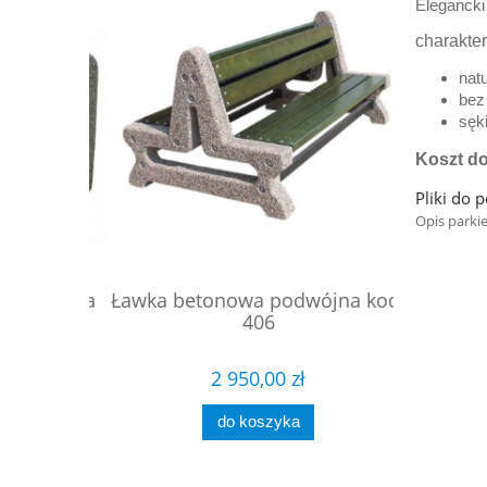
Elegancki
charakter
nat
bez 
sęk
Koszt d
Pliki do 
Opis parki
ciokątna
Ławka betonowa podwójna kod:
Ławka
 223
406
2 950,00 zł
do koszyka