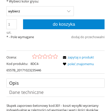
*
Wybierz kolor grysu:
do koszyka
szt.
*
- Pole wymagane
dodaj do przechowalni
Ocena:
zapytaj o produkt
Kod produktu:
8DC4-
poleć znajomemu
6557B_20171023235446
Opis
Dane techniczne
Słupek zaporowo-betonowy kod:301 - koszt wysyłki wyceniany
indywidualnie w zależności od wymiarów i wagi i ilości słupków