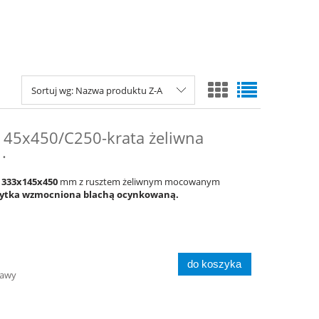
Sortuj wg:
Nazwa produktu Z-A
145x450/C250-krata żeliwna
.
h
333x145x450
mm z rusztem żeliwnym mocowanym
ytka wzmocniona blachą ocynkowaną.
do koszyka
tawy