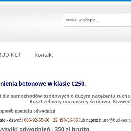
 BUD-NET
Kontakt
ienia betonowe w klasie C250
.
i dla samochodów osobowych o dużym natężeniu ruchu
Ruszt żeliwny mocowany śrubowo. Krawęd
 sposób montażu odwodnień
nie - dzwoń:
606-92-55-66
22 490-36-35
lub napisz
biuro@bud-net.p
wysyłki odwodnień - 350 zł brutto