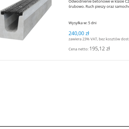
Odwodnienie betonowe
w klasie 
śrubowo. Ruch pieszy oraz samocho
 SPARTAN - stalowa
Ławka SPARTAN BIS stalow
Wysyłka w:
5 dni
240,00 zł
898,00 zł
962,00 zł
zawiera 23% VAT, bez kosztów dos
195,12 zł
do koszyka
do koszyka
Cena netto: