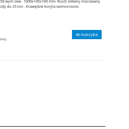
C250 wym zew. 1000x145x160 mm. Ruszt żeliwny mocowany
dy do 25 ton . Krawędzie koryta wzmocnione .
a
Ławka parkowa ROMA bez
Kosz 
oparcia z betonu
architektonicznego
do koszyka
988,00 zł
774,
tawy
do koszyka
do ko