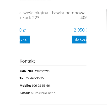
ciokątna
Ławka betonowa podwójna kod:
Ławka
 223
406
2 950,00 zł
do koszyka
Kontakt
BUD-NET
Warszawa,
Tel:
22 490-36-35,
Mobile:
606-92-55-66,
E-mail:
biuro@bud-net.pl