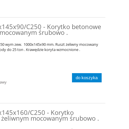
x145x90/C250 - Korytko betonowe
m mocowanym śrubowo .
C250 wym zew. 1000x145x90 mm. Ruszt żeliwny mocowany
dy do 25 ton . Krawędzie koryta wzmocnione .
do koszyka
tawy
145x160/C250 - Korytko
m żeliwnym mocowanym śrubowo .