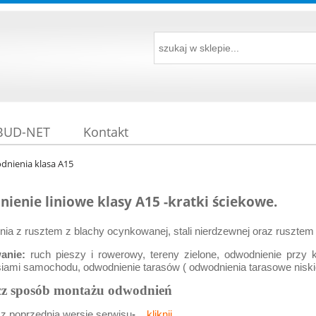
 BUD-NET
Kontakt
nienia klasa A15
ienie liniowe klasy A15 -kratki ściekowe.
ia z rusztem z blachy ocynkowanej, stali nierdzewnej oraz ruszt
wanie:
ruch pieszy i rowerowy, tereny zielone, odwodnienie prz
iami samochodu, odwodnienie tarasów ( odwodnienia tarasowe nisk
cz sposób montażu odwodnień
isz poprzednią wersję serwisu
- ..
kliknij