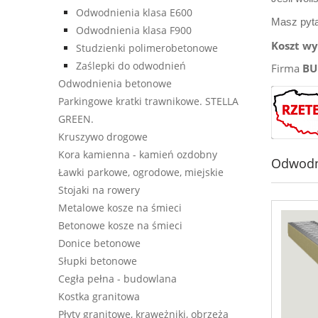
Odwodnienia klasa E600
Masz pyta
Odwodnienia klasa F900
Koszt w
Studzienki polimerobetonowe
Zaślepki do odwodnień
Firma
BU
Odwodnienia betonowe
Parkingowe kratki trawnikowe. STELLA
GREEN.
Kruszywo drogowe
Kora kamienna - kamień ozdobny
Odwodni
Ławki parkowe, ogrodowe, miejskie
Stojaki na rowery
Metalowe kosze na śmieci
Betonowe kosze na śmieci
Donice betonowe
Słupki betonowe
Cegła pełna - budowlana
Kostka granitowa
Płyty granitowe, krawężniki, obrzeża