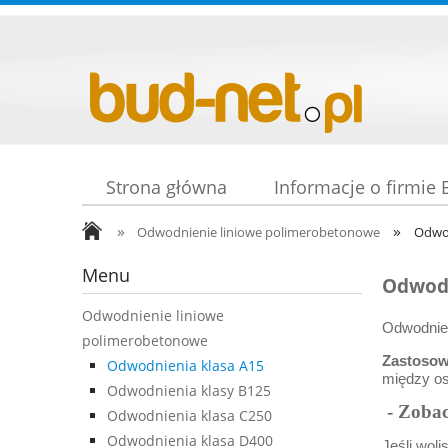
Strona główna
Informacje o firmie
»
»
Odwodnienie liniowe polimerobetonowe
Odwod
Menu
Odwodn
Odwodnienie liniowe
Odwodnien
polimerobetonowe
Zastoso
Odwodnienia klasa A15
między os
Odwodnienia klasy B125
- Zoba
Odwodnienia klasa C250
Odwodnienia klasa D400
Jeśli wol