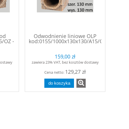
kod
Odwodnienie liniowe OLP
5/OZ -
kod:0155/1000x130x130/A15/OS
- mocowanie śrubowe
159,00 zł
dostawy
zawiera 23% VAT, bez kosztów dostawy
129,27 zł
Cena netto:
do koszyka