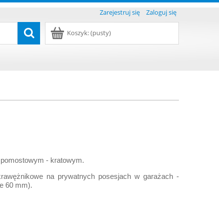
Zarejestruj się
Zaloguj się
Koszyk:
(pusty)
em pomostowym - kratowym.
y krawężnikowe na prywatnych posesjach w garażach -
ie 60 mm).