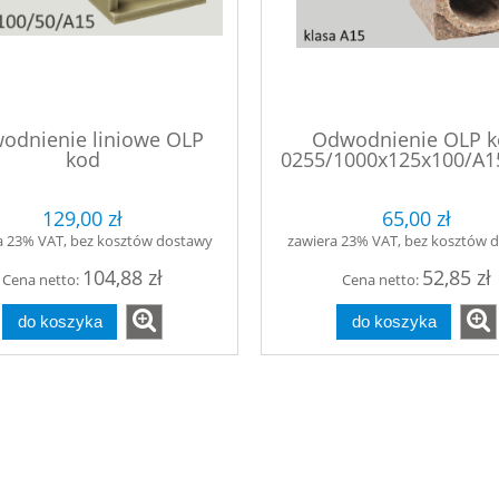
odnienie liniowe OLP
Odwodnienie OLP 
kod
0255/1000x125x100/A1
/1000x130x60/A15/OS -
zatrzask
tarasowe
129,00 zł
65,00 zł
a 23% VAT, bez kosztów dostawy
zawiera 23% VAT, bez kosztów 
104,88 zł
52,85 zł
Cena netto:
Cena netto:
do koszyka
do koszyka