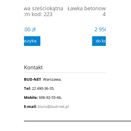
ciokątna
Ławka betonowa podwójna kod:
Ławka
 223
406
2 950,00 zł
do koszyka
Kontakt
BUD-NET
Warszawa,
Tel:
22 490-36-35,
Mobile:
606-92-55-66,
E-mail:
biuro@bud-net.pl