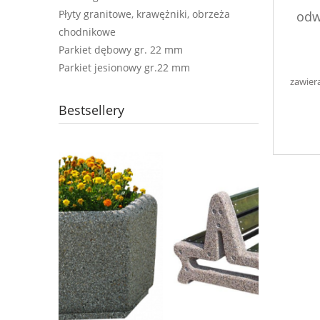
Płyty granitowe, krawężniki, obrzeża
odw
chodnikowe
kod:0
Parkiet dębowy gr. 22 mm
- Ko
Parkiet jesionowy gr.22 mm
zawier
Bestsellery