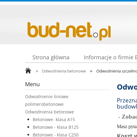
Strona główna
Informacje o firmie
»
»
Odwodnienia betonowe
Odwodnienia szczelin
Menu
Odwod
Odwodnienie liniowe
Przezn
polimerobetonowe
budow
Odwodnienia betonowe
- Zoba
Betonowe- klasa A15
Masz pyta
Betonowe - klasa B125
Betonowe - klasa C250
Koszt 