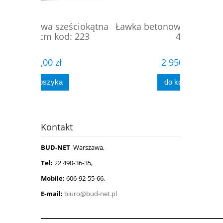
ciokątna
Ławka betonowa podwójna kod:
Ławka
 223
406
2 950,00 zł
do koszyka
Kontakt
BUD-NET
Warszawa,
Tel:
22 490-36-35,
Mobile:
606-92-55-66,
E-mail:
biuro@bud-net.pl