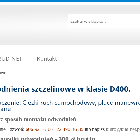
 BUD-NET
Kontakt
owe
nienia szczelinowe w klasie D400.
aczenie: Ciężki ruch samochodowy, place manewro
lane
cz sposób montażu odwodnień
nie - dzwoń:
606-92-55-66
22 490-36-35
lub napisz
biuro@bud-net.p
wysyłki odwodnień - 300 zł brutto