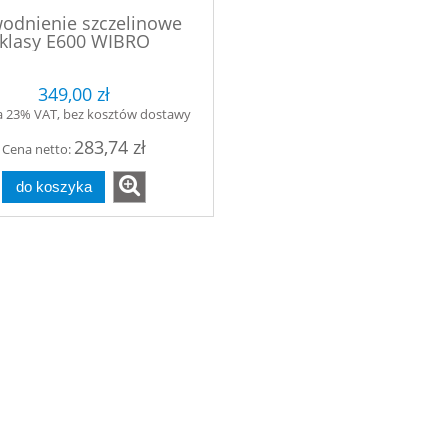
odnienie szczelinowe
klasy E600 WIBRO
727/1000x300x300/E600/D400
rytko betonowe. fi 160
349,00 zł
a 23% VAT, bez kosztów dostawy
283,74 zł
Cena netto:
do koszyka