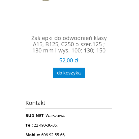
Zaślepki do odwodnień klasy
A15, B125, C250 o szer.125 ;
130 mm i wys. 100; 130; 150
mm / cena za komplet L+P /
52,00 zł
do koszyka
Kontakt
BUD-NET
Warszawa,
Tel:
22 490-36-35,
Mobile:
606-92-55-66,