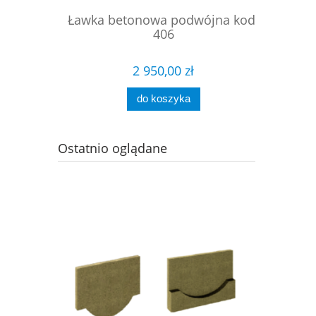
ciokątna
Ławka betonowa podwójna kod:
Ławka
 223
406
2 950,00 zł
do koszyka
Ostatnio oglądane