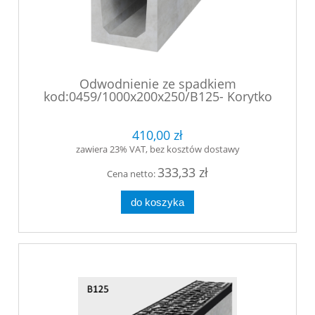
Odwodnienie ze spadkiem
kod:0459/1000x200x250/B125- Korytko
betonowe z rusztem żeliwnym
mocowanym śrubowo
410,00 zł
zawiera 23% VAT, bez kosztów dostawy
333,33 zł
Cena netto:
do koszyka