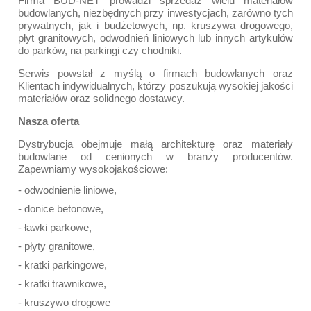
Firma BUD-NET prowadzi sprzedaż wielu materiałów
budowlanych, niezbędnych przy inwestycjach, zarówno tych
prywatnych, jak i budżetowych, np. kruszywa drogowego,
płyt granitowych, odwodnień liniowych lub innych artykułów
do parków, na parkingi czy chodniki.
Serwis powstał z myślą o firmach budowlanych oraz
Klientach indywidualnych, którzy poszukują wysokiej jakości
materiałów oraz solidnego dostawcy.
Nasza oferta
Dystrybucja obejmuje małą architekturę oraz materiały
budowlane od cenionych w branży producentów.
Zapewniamy wysokojakościowe:
- odwodnienie liniowe,
- donice betonowe,
- ławki parkowe,
- płyty granitowe,
- kratki parkingowe,
- kratki trawnikowe,
- kruszywo drogowe